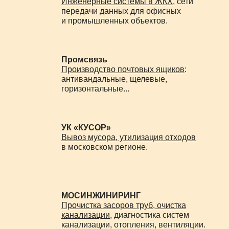
Инженерные системы в ЖКХ
, сети
передачи данных для офисных
Балашиха
и промышленных объектов.
Бронницы
Власиха
Промсвязь
Восход
Производство почтовых ящиков
:
антивандальные, щелевые,
Дзержинский
горизонтальные...
Долгопрудный
Домодедово
УК «КУСОР»
Дубна
Вывоз мусора, утилизация отходов
в московском регионе.
Железнодорожный
Жуковский
Звенигород
МОСИНЖИНИРИНГ
Звёздный городок
Прочистка засоров труб, очистка
канализации
, диагностика систем
Ивантеевка
канализации, отопления, вентиляции.