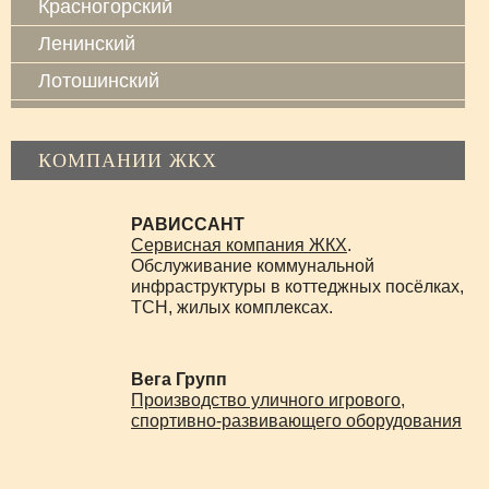
Красногорский
Ленинский
Лотошинский
Луховицкий
Люберецкий
КОМПАНИИ ЖКХ
Можайский
РАВИССАНТ
Мытищинский
Сервисная компания ЖКХ
.
Наро-Фоминский
Обслуживание коммунальной
инфраструктуры в коттеджных посёлках,
Ногинский
ТСН, жилых комплексах.
Одинцовский
Озёрский
Вега Групп
Производство уличного игрового,
Орехово-Зуевский
спортивно-развивающего оборудования
Павлово-Посадский
Подольский