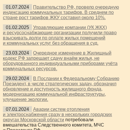
01.07.2024
Правительство РФ, провело очередную
индексацию коммунальных тарифов. В среднем по
стране рост тарифов ЖКУ составил около 10%.
01.02.2025
Управляющие компании (УК ЖКХ)
и ресурсоснабжающие организации получили право
взыскивать долги по оплате жилых помещений
и коммунальных услуг без обращения в суд.
23.03.2024
Очередное изменение в Жилищный
кодекс РФ запрещает сдачу внаём жилья, не
оборудованного индивидуальными приборами учёта
коммунальных ресурсов.
29.02.2024
В Послании к Федеральному Собранию
Президент, в числе стратегических задач, обозначил
обновление и доступность жилищного фонда,
модернизацию коммунальной инфраструктуры,
улучшение экологии.
07.01.2024
Аварии систем отопления
и электроснабжения сразу в нескольких городских
округах Московской области
потребовали
вмешательства Следственного комитета, МЧС