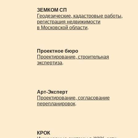
Пушкинский
ЗЕМКОМ СП
Геодезические, кадастровые работы,
Раменский
регистрация недвижимости
в Московской области
.
Рузский
Сергиево-Посадский
Проектное бюро
Серебряно-Прудский
Проектирование, строительная
Серпуховский
экспертиза
.
Солнечногорский
Ступинский
Арт-Эксперт
Талдомский
Проектирование, согласование
перепланировок
.
Чеховский
Шатурский
Шаховской
КРОК
Щёлковский