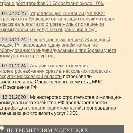
стране рост тарифов ЖКУ составил около 10%.
01.02.2025
Управляющие компании (УК ЖКХ)
и ресурсоснабжающие организации получили право
взыскивать долги по оплате жилых помещений
и коммунальных услуг без обращения в суд.
23.03.2024
Очередное изменение в Жилищный
кодекс РФ запрещает сдачу внаём жилья, не
оборудованного индивидуальными приборами учёта
коммунальных ресурсов.
07.01.2024
Аварии систем отопления
и электроснабжения сразу в нескольких городских
округах Московской области
потребовали
вмешательства Следственного комитета, МЧС
и Президента РФ.
13.01.2020
Министерство строительства и жилищно-
коммунального хозяйства РФ предлагает ввести
штрафы для
управляющих компаний
, неоправданно
завышающих стоимость услуг ЖКХ.
ПОТРЕБИТЕЛЯМ УСЛУГ ЖКХ