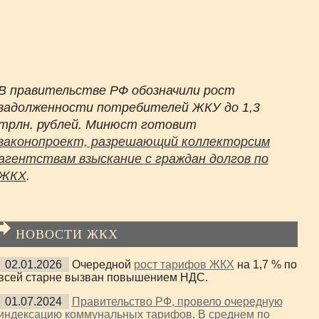
В правительстве РФ обозначили рост
задолженности потребителей ЖКУ до 1,3
трлн. рублей. Минюст готовит
законопроект, разрешающий коллекторсим
агентствам взыскание с граждан долгов по
ЖКХ
.
НОВОСТИ ЖКХ
02.01.2026
Очередной
рост тарифов ЖКХ
на 1,7 % по
всей старне вызван повышением НДС.
01.07.2024
Правительство РФ, провело очередную
индексацию коммунальных тарифов. В среднем по